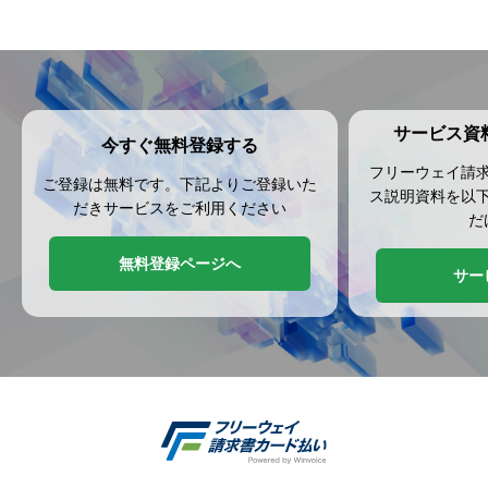
サービス資
今すぐ無料登録する
フリーウェイ請
ご登録は無料です。下記よりご登録いた
ス説明資料を以
だきサービスをご利用ください
だ
無料登録ページへ
サー